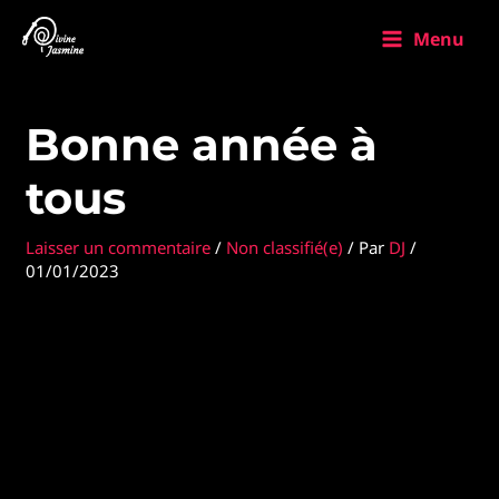
Aller
Main
au
Menu
contenu
Menu
Navigation
des
articles
Bonne année à
tous
Laisser un commentaire
/
Non classifié(e)
/ Par
DJ
/
01/01/2023